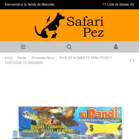
Bienvenido a tu tienda de Mascotas
Lista de deseos (
0
)
Inicio
Perros
Alimentos Sacos
PACK DE ALIMENTO PARA PECES Y
TORTUGAS 16 UNIDADES