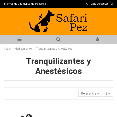
Bienvenido a tu tienda de Mascotas
Lista de deseos (
0
)
Inicio
Medicamentos
Tranquilizantes y Anestésicos
Tranquilizantes y
Anestésicos
Relevancia
3