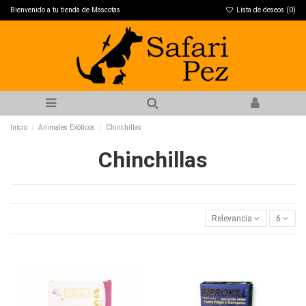
Bienvenido a tu tienda de Mascotas
Lista de deseos (
0
)
Inicio
Animales Exóticos
Chinchillas
Chinchillas
Relevancia
6