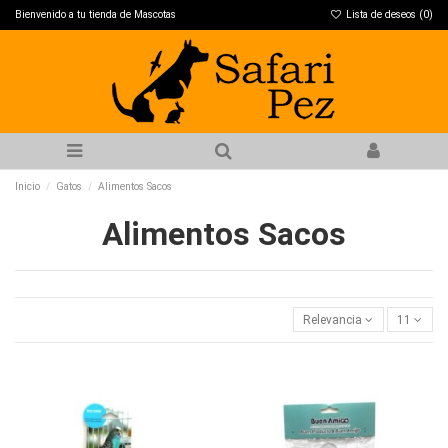
Bienvenido a tu tienda de Mascotas
Lista de deseos (
0
)
Inicio
Gatos
Alimentos Sacos
Alimentos Sacos
Relevancia
11