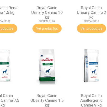
anin Renal
Royal Canin
Royal Canin
e 1,5 kg
Urinary Canine 10
Urinary Canine 2
kg
kg
EALS121
SPPEALS120
SPPEALS119
roductos
Ver productos
Ver productos
l Canin
Royal Canin
Royal Canin
 Canine 7,5
Obesity Canine 1,5
Anallergenic
kg
kg
Canine 9 kg