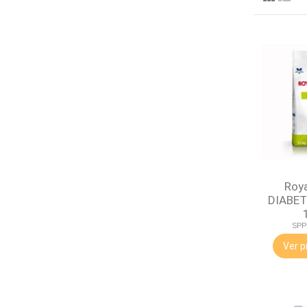
Roya
DIABET
SPP
Ver p