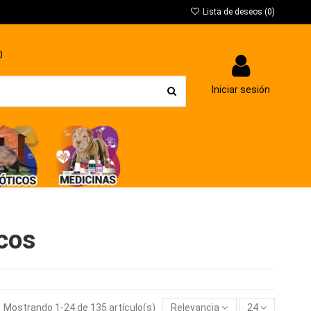
Lista de deseos (
0
)
0
Iniciar sesión
cos
Mostrando 1-24 de 135 artículo(s)
Relevancia
24