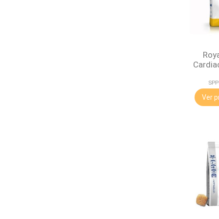
Roya
Cardia
SPP
Ver p