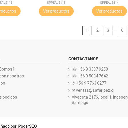
EALS116
SPPEALS115
SPPEALS114
roductos
Ver productos
Ver productos
1
2
3
…
6
CONTÁCTANOS
 Somos?
☏ +56 9 3387 9258
con nosotros
☏ +56 9 5034 7642
ión
✆ +56 9 7763 0277
✉ ventas@safaripez.cl
de pedidos
Vivaceta 2176, local 1, indepe
Santiago
señado por
PoderSEO