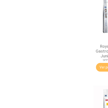
Roya
Gastro
Juni
SPP
Ver p