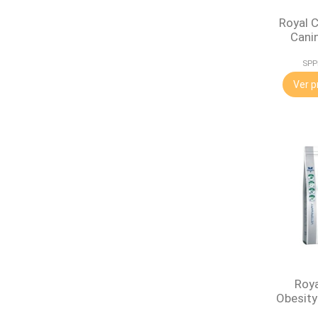
Royal C
Canin
SPP
Ver p
Roya
Obesity