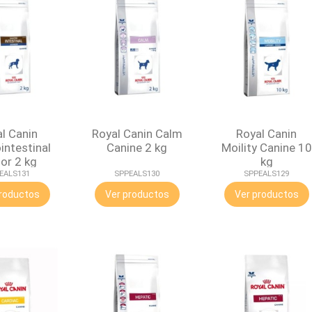
l Canin
Royal Canin Calm
Royal Canin
intestinal
Canine 2 kg
Moility Canine 10
or 2 kg
kg
EALS131
SPPEALS130
SPPEALS129
roductos
Ver productos
Ver productos