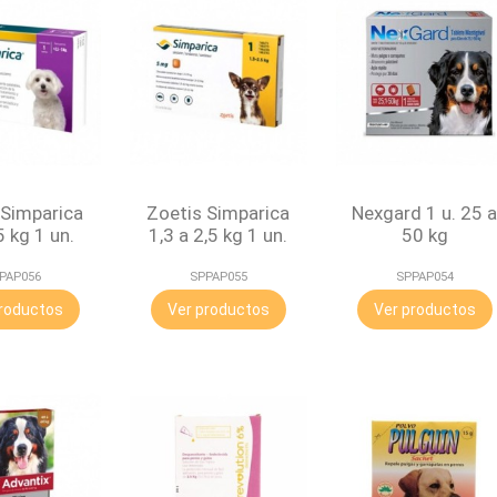
 Simparica
Zoetis Simparica
Nexgard 1 u. 25 
5 kg 1 un.
1,3 a 2,5 kg 1 un.
50 kg
PAP056
SPPAP055
SPPAP054
roductos
Ver productos
Ver productos