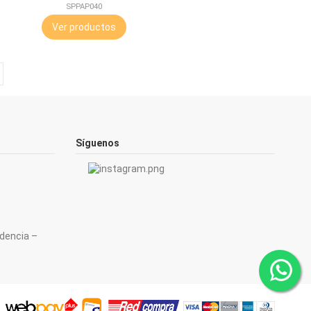
50ML
SPPAP040
Ver productos
Síguenos
ndencia –