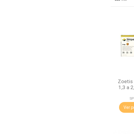
Zoetis
1,3 a 2
SP
Ver p