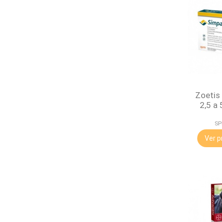
Zoetis
2,5 a 
SP
Ver p