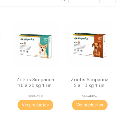
Zoetis Simparica
Zoetis Simparica
10 a 20 kg 1 un.
5 a 10 kg 1 un.
SPPAP058
SPPAP057
Ver productos
Ver productos