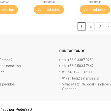
250ML.
100ML.
PAP043
SPPAP042
SPPAP041
roductos
Ver productos
Ver productos
1
2
3
CONTÁCTANOS
 Somos?
☏ +56 9 3387 9258
con nosotros
☏ +56 9 5034 7642
ión
✆ +56 9 7763 0277
✉ ventas@safaripez.cl
de pedidos
Vivaceta 2176, local 1, indepe
Santiago
señado por
PoderSEO