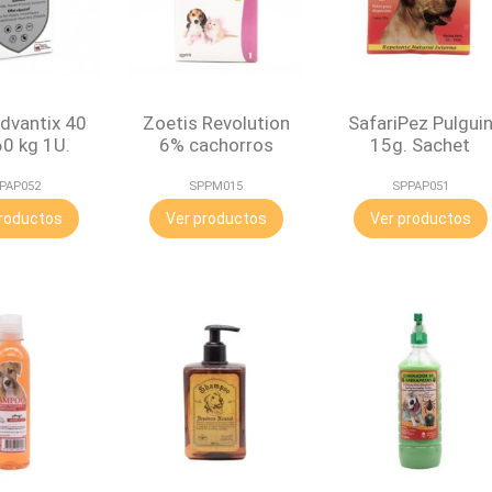
dvantix 40
Zoetis Revolution
SafariPez Pulgui
60 kg 1U.
6% cachorros
15g. Sachet
PAP052
SPPM015
SPPAP051
roductos
Ver productos
Ver productos