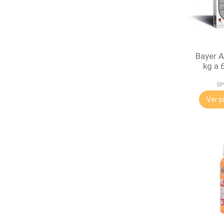
Bayer A
kg a 
SP
Ver p