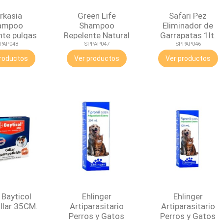
rkasia
Green Life
Safari Pez
ampoo
Shampoo
Eliminador de
nte pulgas
Repelente Natural
Garrapatas 1lt.
rrapatas
320cc
PAP048
SPPAP047
SPPAP046
50ml
roductos
Ver productos
Ver productos
 Bayticol
Ehlinger
Ehlinger
llar 35CM.
Artiparasitario
Artiparasitario
Perros y Gatos
Perros y Gatos