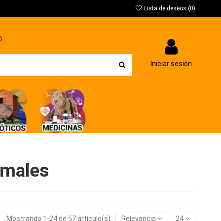
Lista de deseos (
0
)
0
Iniciar sesión
imales
Mostrando 1-24 de 57 artículo(s)
Relevancia
24