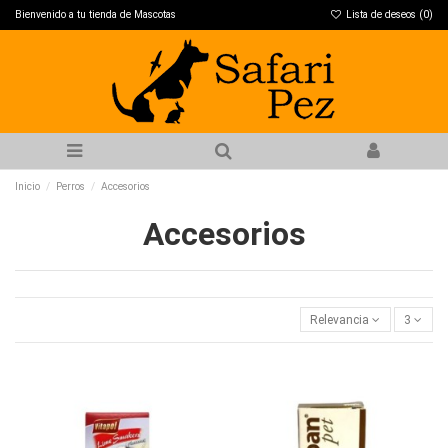
Bienvenido a tu tienda de Mascotas
Lista de deseos (
0
)
Inicio
Perros
Accesorios
Accesorios
Relevancia
3