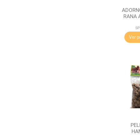
ADORN
RANA 
SP
Ver p
PEL
HA