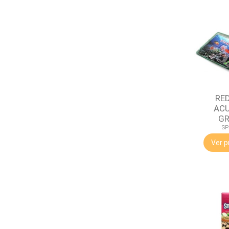
RE
AC
GR
SP
Ver p