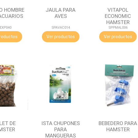
O HOMBRE
JAULA PARA
VITAPOL
ACUARIOS
AVES
ECONOMIC
HAMSTER
EXP040
SPAVAC014
SPPMAL006
roductos
Ver productos
Ver productos
LET DE
ISTA CHUPONES
BEBEDERO PARA
MSTER
PARA
HAMSTER
MANGUERAS