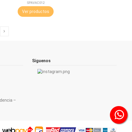
AVES
SPAVAC012
Ver productos
Síguenos
ndencia –