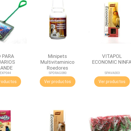
D PARA
Minipets
VITAPOL
UARIOS
Multivitaminico
ECONOMIC NINF
ANDE
Roedores
EXP044
SPDRAG080
SPAVA003
roductos
Ver productos
Ver productos