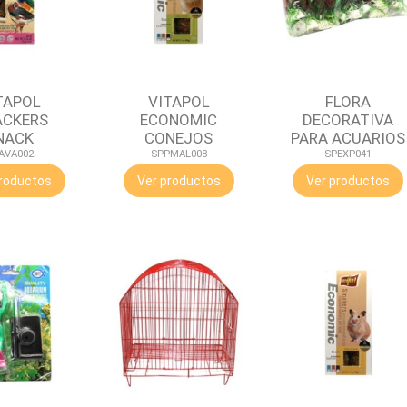
TAPOL
VITAPOL
FLORA
CKERS
ECONOMIC
DECORATIVA
NACK
CONEJOS
PARA ACUARIOS
PARABLES
AVA002
SPPMAL008
SPEXP041
roductos
Ver productos
Ver productos