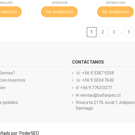
PMAL005
SPEXP038
SPPMAC003
roductos
Ver productos
Ver productos
1
2
3
…
5
CONTÁCTANOS
 Somos?
☏ +56 9 3387 9258
con nosotros
☏ +56 9 5034 7642
ión
✆ +56 9 7763 0277
✉ ventas@safaripez.cl
de pedidos
Vivaceta 2176, local 1, indepe
Santiago
señado por
PoderSEO