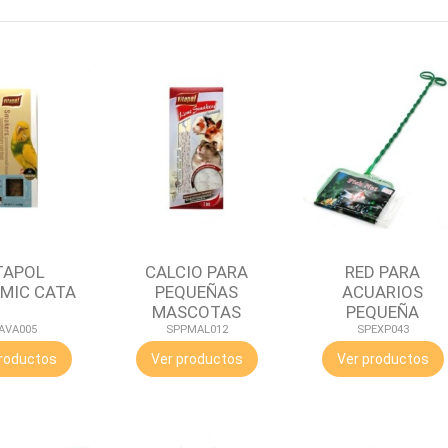
TAPOL
CALCIO PARA
RED PARA
MIC CATA
PEQUEÑAS
ACUARIOS
MASCOTAS
PEQUEÑA
AVA005
SPPMAL012
SPEXP043
roductos
Ver productos
Ver productos